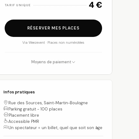
4 €
TARIF UNIQUE
RÉSERVER MES PLACES
Via Weezevent · Places non numérotées
Moyens de paiement
Infos pratiques
Rue des Sources, Saint-Martin-Boulogne
Parking gratuit - 100 places
Placement libre
Espèces
Chèques
Accessible PMR
Un spectateur = un billet, quel que soit son âge