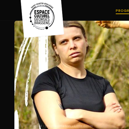
PROGR
Accueil
›
Programmation
›
Little Boxes