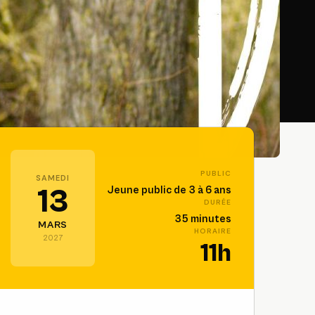
PUBLIC
SAMEDI
13
Jeune public de 3 à 6 ans
DURÉE
35 minutes
MARS
HORAIRE
2027
11h