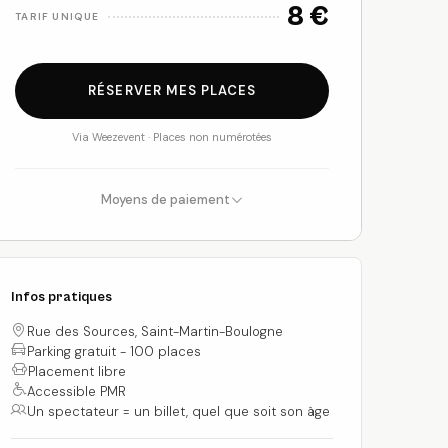
8 €
TARIF UNIQUE
RÉSERVER MES PLACES
Via Weezevent · Places non numérotées
Moyens de paiement
Infos pratiques
Rue des Sources, Saint-Martin-Boulogne
Parking gratuit - 100 places
Placement libre
Espèces
Chèques
Accessible PMR
Un spectateur = un billet, quel que soit son âge