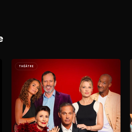
e
THÉÂTRE