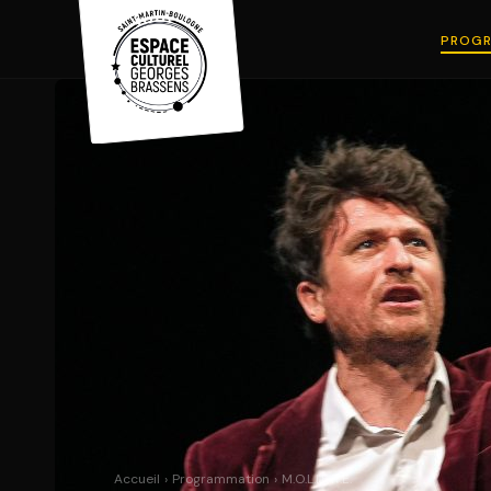
PROGR
Accueil
›
Programmation
›
M.O.L.I.E.R.E.