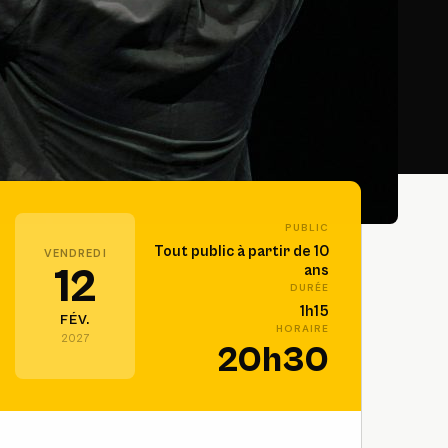
PUBLIC
Tout public à partir de 10
VENDREDI
12
ans
DURÉE
1h15
FÉV.
HORAIRE
2027
20h30