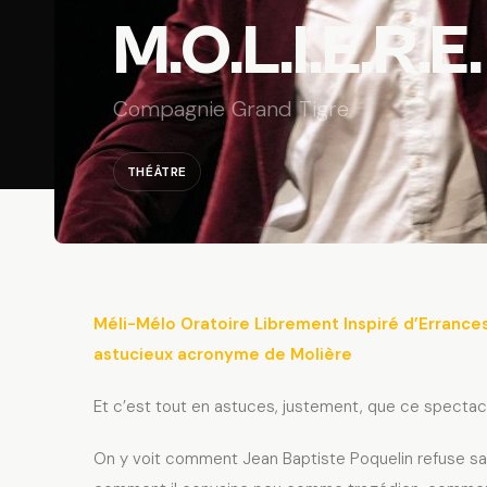
M.O.L.I.E.R.E.
Compagnie Grand Tigre
THÉÂTRE
Méli-Mélo Oratoire Librement Inspiré d’Errance
astucieux acronyme de Molière
Et c’est tout en astuces, justement, que ce spectac
On y voit comment Jean Baptiste Poquelin refuse sa