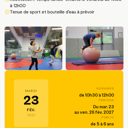
à 12h00
Tenue de sport et bouteille d'eau à prévoir
HORAIRES
MARDI
de 10h30 à 12h00
23
PÉRIODE
Du mar. 23
FÉV.
au ven. 26 fév. 2027
2027
PUBLIC
de 5 à 6 ans