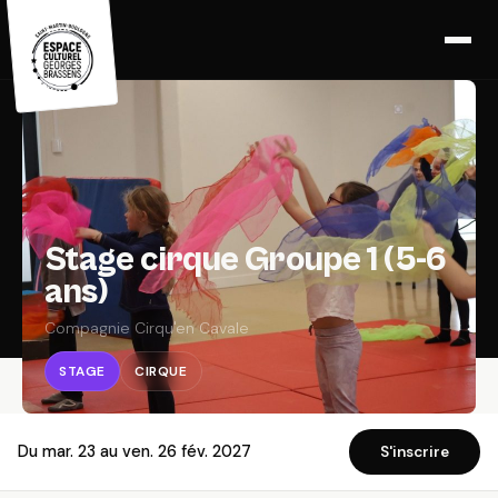
Stage cirque Groupe 1 (5-6
ans)
Compagnie Cirqu'en Cavale
STAGE
CIRQUE
Du mar. 23 au ven. 26 fév. 2027
S'inscrire